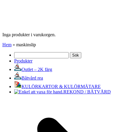
Inga produkter i varukorgen.
Hem
»
maskinslip
Sök
efter:
Produkter
Outlet – 2K färg
Båtvård rea
KULÖRKARTOR & KULÖRMÄTARE
REKOND / BÅTVÅRD