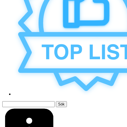
Sök
efter: