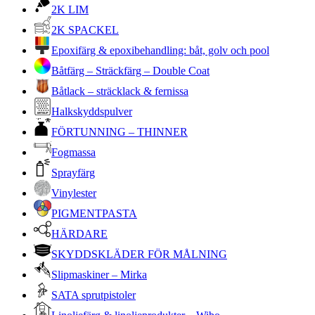
2K LIM
2K SPACKEL
Epoxifärg & epoxibehandling: båt, golv och pool
Båtfärg – Sträckfärg – Double Coat
Båtlack – sträcklack & fernissa
Halkskyddspulver
FÖRTUNNING – THINNER
Fogmassa
Sprayfärg
Vinylester
PIGMENTPASTA
HÄRDARE
SKYDDSKLÄDER FÖR MÅLNING
Slipmaskiner – Mirka
SATA sprutpistoler