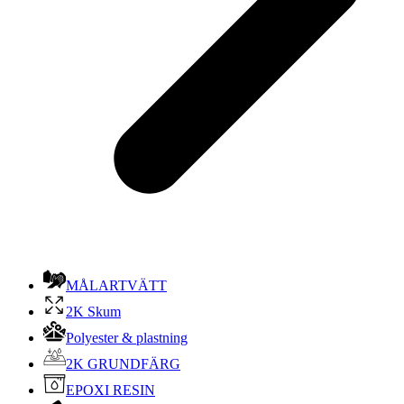
MÅLARTVÄTT
2K Skum
Polyester & plastning
2K GRUNDFÄRG
EPOXI RESIN