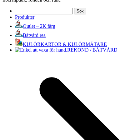
Sök
efter:
Produkter
Outlet – 2K färg
Båtvård rea
KULÖRKARTOR & KULÖRMÄTARE
REKOND / BÅTVÅRD