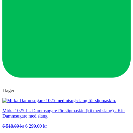
I lager
Mirka 1025 L - Dammsugare för slipmaskin (kit med slang) - Kit:
Dammsugare med slang
Det
Det
6 518,00
kr
6 299,00
kr
ursprungliga
nuvarande