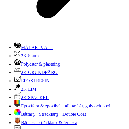
MÅLARTVÄTT
2K Skum
Polyester & plastning
2K GRUNDFÄRG
EPOXI RESIN
2K LIM
2K SPACKEL
Epoxifärg & epoxibehandling: båt, golv och pool
Båtfärg – Sträckfärg – Double Coat
Båtlack – sträcklack & fernissa