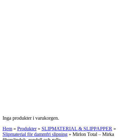
Inga produkter i varukorgen.
Hem
»
Produkter
»
SLIPMATERIAL & SLIPPAPPER
»
Slipmaterial för dammfri slipning
»
Mirlon Total – Mirka
fiberslipduk, rondell och rulle