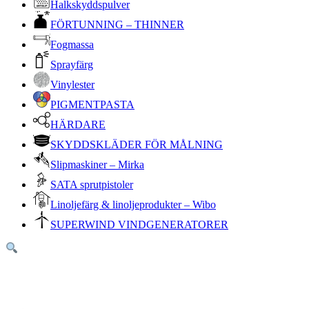
Halkskyddspulver
FÖRTUNNING – THINNER
Fogmassa
Sprayfärg
Vinylester
PIGMENTPASTA
HÄRDARE
SKYDDSKLÄDER FÖR MÅLNING
Slipmaskiner – Mirka
SATA sprutpistoler
Linoljefärg & linoljeprodukter – Wibo
SUPERWIND VINDGENERATORER