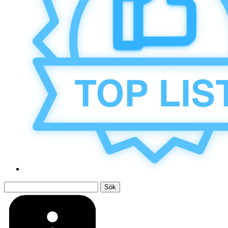
Sök
efter: