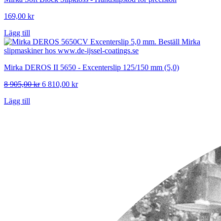
169,00
kr
Lägg till
Mirka DEROS II 5650 - Excenterslip 125/150 mm (5,0)
Det
Det
8 905,00
kr
6 810,00
kr
ursprungliga
nuvarande
Lägg till
priset
priset
var:
är:
8
6
905,00 kr.
810,00 kr.