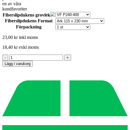
Fiberslipdukens grovlek
Fiberslipdukens Format
Förpackning
23,00
kr
inkl moms
18,40
kr
exkl moms
Mirlon
-
+
Total
Lägg i varukorg
-
Alternative:
Mirka
fiberslipduk,
rondell
och
rulle
mängd