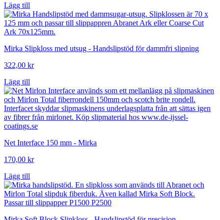
Lägg till
priset
priset
var:
är:
6
6
518,00 kr.
299,00 kr.
Mirka Slipkloss med utsug - Handslipstöd för dammfri slipning
322,00
kr
Lägg till
Net Interface 150 mm - Mirka
170,00
kr
Lägg till
Mirka Soft Block Slipkloss - Handslipstöd för precision