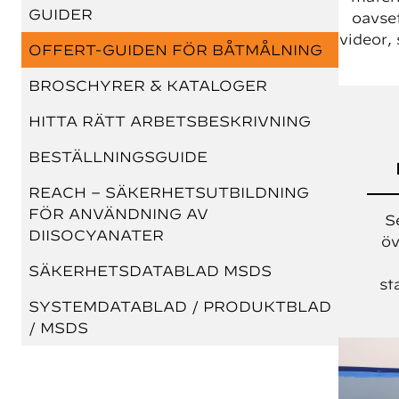
GUIDER
oavset
videor,
OFFERT-GUIDEN FÖR BÅTMÅLNING
BROSCHYRER & KATALOGER
HITTA RÄTT ARBETSBESKRIVNING
BESTÄLLNINGSGUIDE
REACH – SÄKERHETSUTBILDNING
FÖR ANVÄNDNING AV
S
DIISOCYANATER
öv
SÄKERHETSDATABLAD MSDS
st
SYSTEMDATABLAD / PRODUKTBLAD
/ MSDS