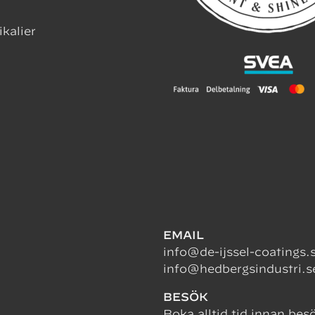
ikalier
EMAIL
info@de-ijssel-coatings.
info@hedbergsindustri.s
BESÖK
Boka alltid tid innan bes