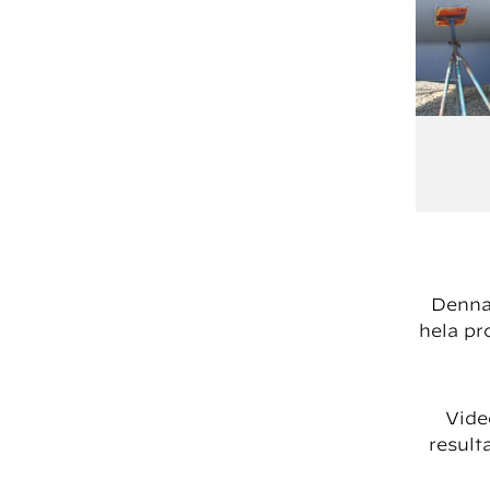
Denna 
hela pr
Vide
result