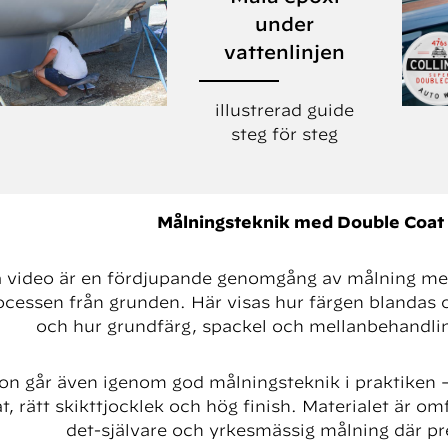
under
vattenlinjen
illustrerad guide
steg för steg
Målningsteknik med Double Coat
video är en fördjupande genomgång av målning med 
ocessen från grunden. Här visas hur färgen blandas 
och hur grundfärg, spackel och mellanbehandlin
on går även igenom god målningsteknik i praktiken –
at, rätt skikttjocklek och hög finish. Materialet är 
det-självare och yrkesmässig målning där pr