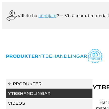
Vill du ha
köphjälp
? — Vi räknar ut material
PRODUKTER
YTBEHANDLINGAR
← PRODUKTER
YTB
YTBEHANDLINGAR
Här 
VIDEOS
materi