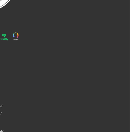
se
e
ök