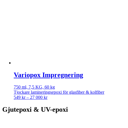
Variopox Impregnering
750 ml, 7,5 KG, 60 kg
Tjockare lamineringsepoxi för glasfiber & kolfiber
Price
549
kr
–
27 000
kr
range:
549 kr
Gjutepoxi & UV-epoxi
through
27
000 kr