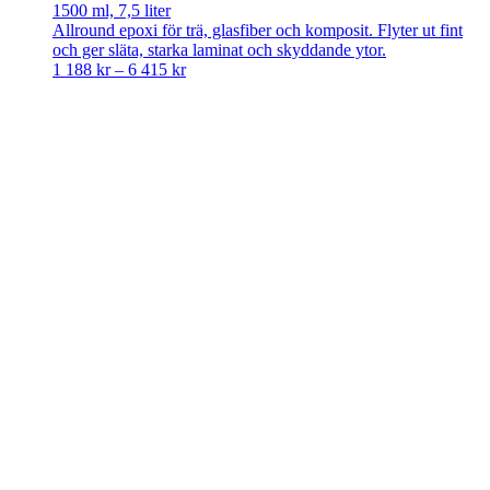
1500 ml, 7,5 liter
Allround epoxi för trä, glasfiber och komposit. Flyter ut fint
och ger släta, starka laminat och skyddande ytor.
Price
1 188
kr
–
6 415
kr
range:
1
188 kr
through
6
415 kr