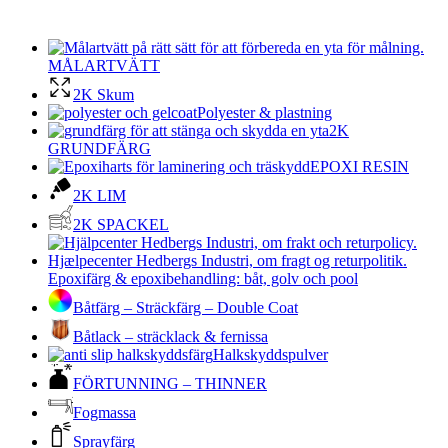
MÅLARTVÄTT
2K Skum
Polyester & plastning
2K
GRUNDFÄRG
EPOXI RESIN
2K LIM
2K SPACKEL
Epoxifärg & epoxibehandling: båt, golv och pool
Båtfärg – Sträckfärg – Double Coat
Båtlack – sträcklack & fernissa
Halkskyddspulver
FÖRTUNNING – THINNER
Fogmassa
Sprayfärg