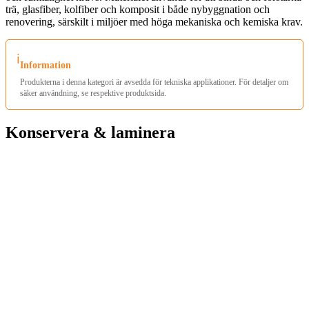
trä, glasfiber, kolfiber och komposit i både nybyggnation och
renovering, särskilt i miljöer med höga mekaniska och kemiska krav.
ℹ️
Information
Produkterna i denna kategori är avsedda för tekniska applikationer. För detaljer om
säker användning, se respektive produktsida.
Konservera & laminera