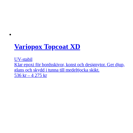
Variopox Topcoat XD
UV-stabil
Klar epoxi för bordsskivor, konst och designytor. Ger djup,
glans och skydd i tunna till medeltjocka skikt.
Price
536
kr
–
4 275
kr
range:
536 kr
through
4
275 kr