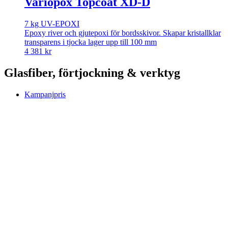
Variopox Topcoat XD-D
7 kg UV-EPOXI
Epoxy river och gjutepoxi för bordsskivor. Skapar kristallklar
transparens i tjocka lager upp till 100 mm
4 381
kr
Glasfiber, förtjockning & verktyg
Kampanjpris