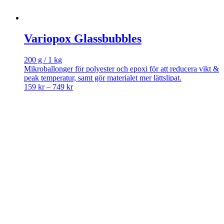
Variopox Glassbubbles
200 g / 1 kg
Mikroballonger för polyester och epoxi för att reducera vikt &
peak temperatur, samt gör materialet mer lättslipat.
Price
159
kr
–
749
kr
range:
159 kr
through
749 kr