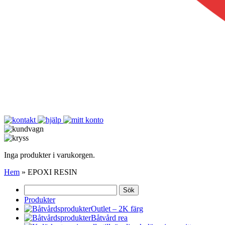
Inga produkter i varukorgen.
Hem
»
EPOXI RESIN
Sök
efter:
Produkter
Outlet – 2K färg
Båtvård rea