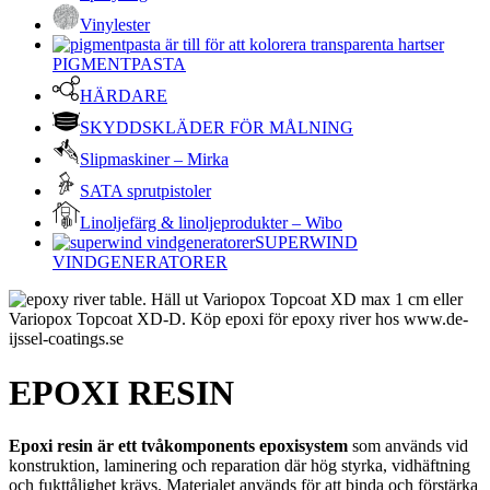
Vinylester
PIGMENTPASTA
HÄRDARE
SKYDDSKLÄDER FÖR MÅLNING
Slipmaskiner – Mirka
SATA sprutpistoler
Linoljefärg & linoljeprodukter – Wibo
SUPERWIND
VINDGENERATORER
EPOXI RESIN
Epoxi resin är ett tvåkomponents epoxisystem
som används vid
konstruktion, laminering och reparation där hög styrka, vidhäftning
och fukttålighet krävs. Materialet används för att binda och förstärka