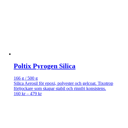
Poltix Pyrogen Silica
166 g / 500 g
Silica Aerosil för epoxi, polyester och gelcoat. Tixotrop
förtjockare som skapar stabil och rinnfri konsistens.
Price
160
kr
–
479
kr
range:
160 kr
through
479 kr