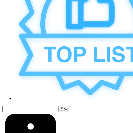
Sök
efter: