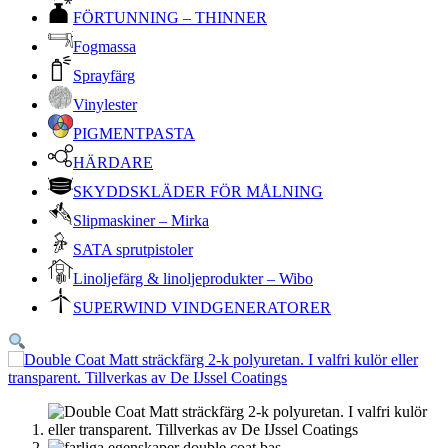
FÖRTUNNING – THINNER
Fogmassa
Sprayfärg
Vinylester
PIGMENTPASTA
HÄRDARE
SKYDDSKLÄDER FÖR MÅLNING
Slipmaskiner – Mirka
SATA sprutpistoler
Linoljefärg & linoljeprodukter – Wibo
SUPERWIND VINDGENERATORER