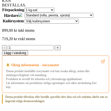
Förpackning
Härdare
Kulörsystem
899,00
kr
inkl moms
719,20
kr
exkl moms
Double
-
+
Coat
Lägg i varukorg
Matt
Alternative:
Sträckfärg
-
Viktig information - isocyanater
2K
Denna produkt innehåller isocyanater och kan orsaka allergi, astma eller
matt
andningssvårigheter vid inandning.
topplack
Produkten är avsedd för tekniska och yrkesmässiga applikationer.
utan
Läs information om produktens farliga egenskaper och säker användning före
reflexer
köp.
mängd
Denna produkt tillverkas eller beställs specifikt efter dina val och omfattas därför inte av
ångerrätt enligt distansavtalslagen.