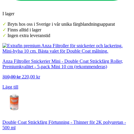
I lager
✓
Bryts hos oss i Sverige i vår unika färgblandningsapparat
✓
Finns alltid i lager
✓
Ingen extra leveranstid
Anza Filtroller Snickerier Mini - Double Coat Sträckfärg Roller,
Premiumkvalitet - 5-pack Mini 10 cm (rekommenderas)
Det
Det
310,00
kr
220,00
kr
ursprungliga
nuvarande
Lägg till
priset
priset
var:
är:
310,00 kr.
220,00 kr.
Double Coat Sträckfärg Förtunning - Thinner för 2K polyuretan -
500 ml