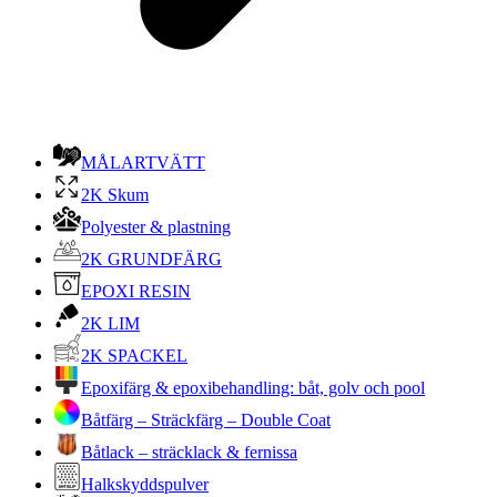
MÅLARTVÄTT
2K Skum
Polyester & plastning
2K GRUNDFÄRG
EPOXI RESIN
2K LIM
2K SPACKEL
Epoxifärg & epoxibehandling: båt, golv och pool
Båtfärg – Sträckfärg – Double Coat
Båtlack – sträcklack & fernissa
Halkskyddspulver