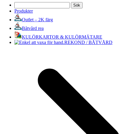
Sök
efter:
Produkter
Outlet – 2K färg
Båtvård rea
KULÖRKARTOR & KULÖRMÄTARE
REKOND / BÅTVÅRD