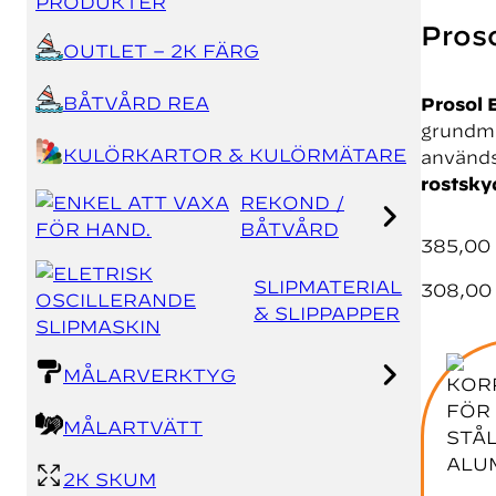
PRODUKTER
Proso
OUTLET – 2K FÄRG
BÅTVÅRD REA
Prosol 
grundmå
KULÖRKARTOR & KULÖRMÄTARE
används
rostsky
REKOND /
BÅTVÅRD
385,00
SLIPMATERIAL
308,0
& SLIPPAPPER
MÅLARVERKTYG
MÅLARTVÄTT
2K SKUM