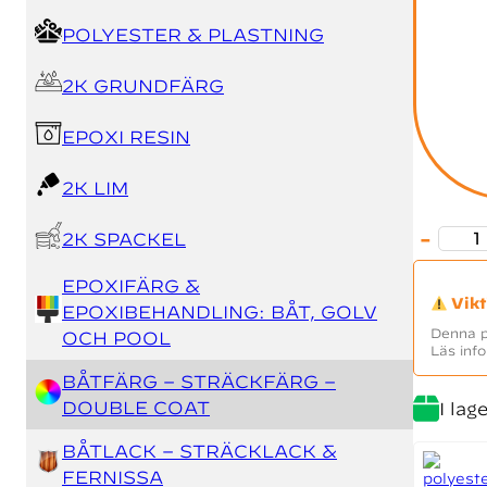
POLYESTER & PLASTNING
2K GRUNDFÄRG
EPOXI RESIN
2K LIM
-
2K SPACKEL
Prosol 
Alternat
EPOXIFÄRG &
Vikt
EPOXIBEHANDLING: BÅT, GOLV
Denna p
OCH POOL
Läs inf
BÅTFÄRG – STRÄCKFÄRG –
DOUBLE COAT
I lag
BÅTLACK – STRÄCKLACK &
FERNISSA