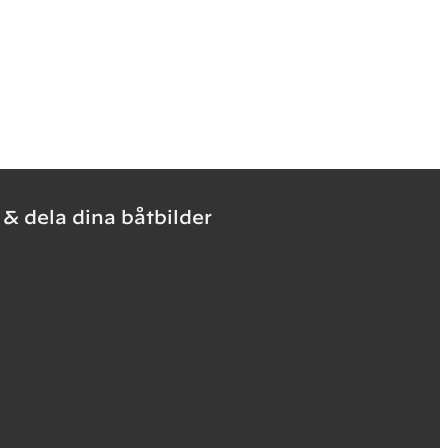
likon och
färgfilmen.
fettning
.
 & dela dina båtbilder