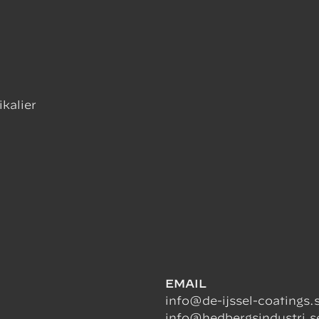
kaka burken kraftigt tills kulorna rör sig fritt.
a bort den röda knappen från säkerhetslocket.
änd burken upp och ner och fäst knappen på stiftet 
ryck in knappen med handflatan tills stopp nås.
ikalier
kaka igen ordentligt före applicering. Brukstiden är 
icering och torktider
pplicera i tunna, jämna lager
 sprayningar
ger torr filmtjocklek ca
70 µm
lash-off mellan lager:
10–15 min
lash-off före hantering/IR: ca
30 min
EMAIL
info@de-ijssel-coatings.
tider (20°C):
info@hedbergsindustri.s