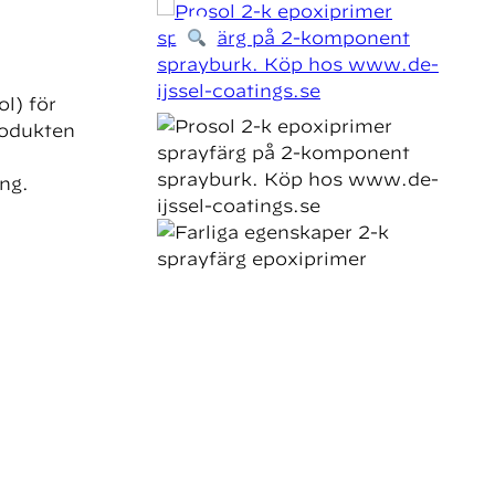
l) för
rodukten
ing.