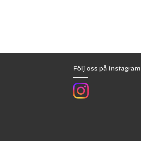
ann avfettning är avgörande för vidhäftning. Fett, si
föroreningar kan annars orsaka kratrar eller släpp i 
äker rengöring före målning, använd
Double Coat Av
skaper
ycket god vidhäftning på flera material
Följ oss på Instagram
lipbar och isolerande grund
rundläggande rostskydd på metall
nabbtorkande
emikalie- och lösningsmedelsbeständig
eige/matt yta som gör det lätt att se täckning
ktiverar du 2K sprayburken