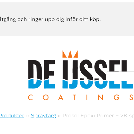
åtgång och ringer upp dig inför ditt köp.
Sök efter:
Produkter
»
Sprayfärg
»
Prosol Epoxi Primer – 2K s