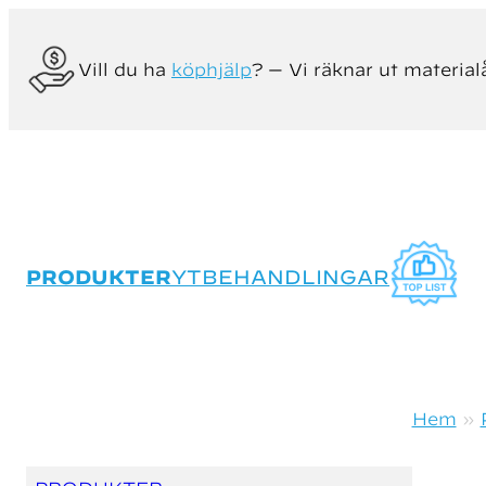
Vill du ha
köphjälp
? — Vi räknar ut material
PRODUKTER
YTBEHANDLINGAR
Hem
»