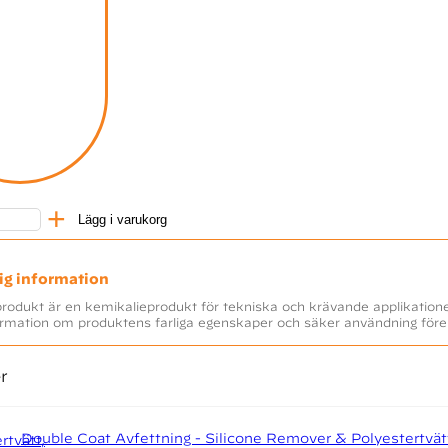
+
Lägg i varukorg
Epoxi Primer - 2K sprayburk mängd
ive:
ig information
rodukt är en kemikalieprodukt för tekniska och krävande applikatione
ormation om produktens farliga egenskaper och säker användning före
er
Double Coat Avfettning - Silicone Remover & Polyestertvätt 