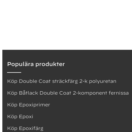
Noggr
andra 
För s
Egen
M
Populära produkter
S
G
Köp Double Coat sträckfärg 2-k polyuretan
S
Köp Båtlack Double Coat 2-komponent fernissa
K
Köp Epoxiprimer
B
Köp Epoxi
Så a
Köp Epoxifärg