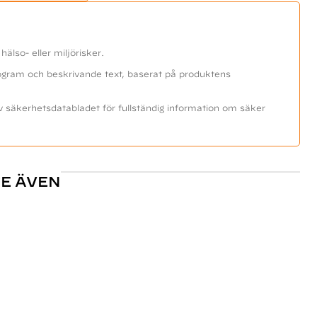
anda epoxi i
 avgör –
lso- eller miljörisker.
aljer.
ktogram och beskrivande text, baserat på produktens
v säkerhetsdatabladet för fullständig information om säker
r
E ÄVEN
lag, hörn,
, aluminium
tning
mme
normalt en
ntrollerad