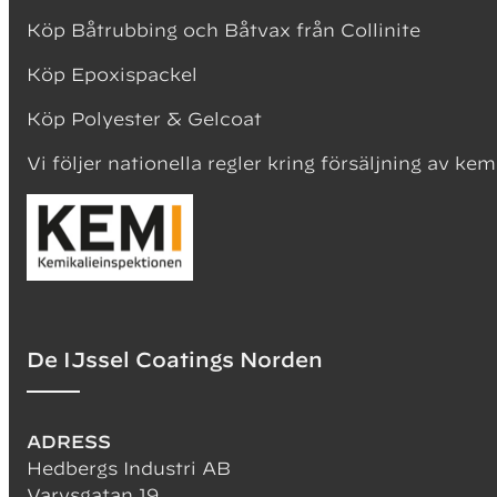
S
Köp Båtrubbing och Båtvax från Collinite
T
Köp Epoxispackel
V
Köp Polyester & Gelcoat
T
Vi följer nationella regler kring försäljning av kem
S
Appl
A
2
De IJssel Coatings Norden
F
F
ADRESS
Hedbergs Industri AB
Tork
Varvsgatan 19