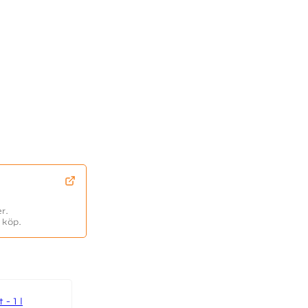
r.
 köp.
- 1 l