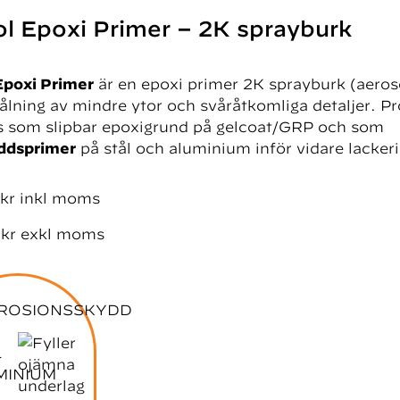
l Epoxi Primer – 2K sprayburk
Epoxi Primer
är en epoxi primer 2K sprayburk (aeroso
lning av mindre ytor och svåråtkomliga detaljer. P
 som slipbar epoxigrund på gelcoat/GRP och som
ddsprimer
på stål och aluminium inför vidare lacker
kr
inkl moms
0
kr
exkl moms