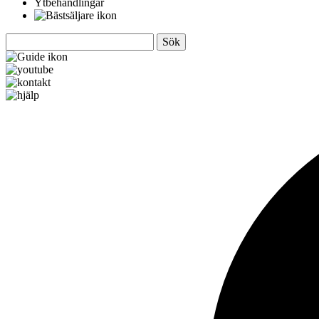
Ytbehandlingar
Sök
efter: