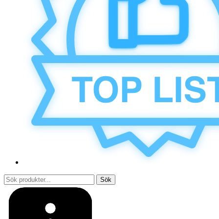
Sök
efter: