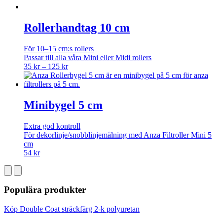
Rollerhandtag 10 cm
För 10–15 cm:s rollers
Passar till alla våra Mini eller Midi rollers
Price
35
kr
–
125
kr
range:
35 kr
through
125 kr
Minibygel 5 cm
Extra god kontroll
För dekorlinje/snobblinjemålning med Anza Filtroller Mini 5
cm
54
kr
Populära produkter
Köp Double Coat sträckfärg 2-k polyuretan