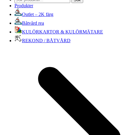
efter:
Produkter
Outlet – 2K färg
Båtvård rea
KULÖRKARTOR & KULÖRMÄTARE
REKOND / BÅTVÅRD