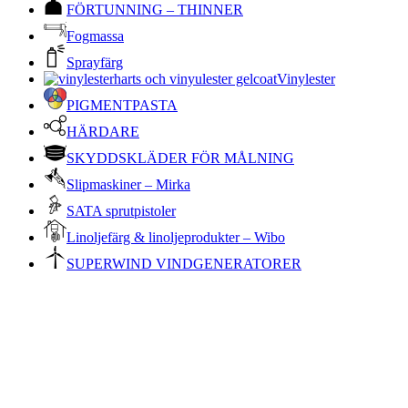
FÖRTUNNING – THINNER
Fogmassa
Sprayfärg
Vinylester
PIGMENTPASTA
HÄRDARE
SKYDDSKLÄDER FÖR MÅLNING
Slipmaskiner – Mirka
SATA sprutpistoler
Linoljefärg & linoljeprodukter – Wibo
SUPERWIND VINDGENERATORER