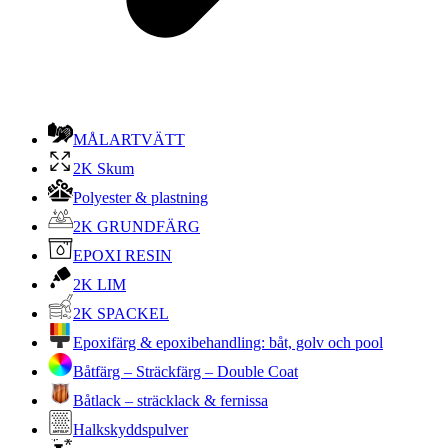
MÅLARTVÄTT
2K Skum
Polyester & plastning
2K GRUNDFÄRG
EPOXI RESIN
2K LIM
2K SPACKEL
Epoxifärg & epoxibehandling: båt, golv och pool
Båtfärg – Sträckfärg – Double Coat
Båtlack – sträcklack & fernissa
Halkskyddspulver