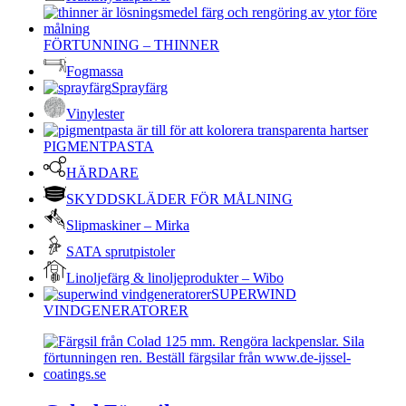
FÖRTUNNING – THINNER
Fogmassa
Sprayfärg
Vinylester
PIGMENTPASTA
HÄRDARE
SKYDDSKLÄDER FÖR MÅLNING
Slipmaskiner – Mirka
SATA sprutpistoler
Linoljefärg & linoljeprodukter – Wibo
SUPERWIND
VINDGENERATORER