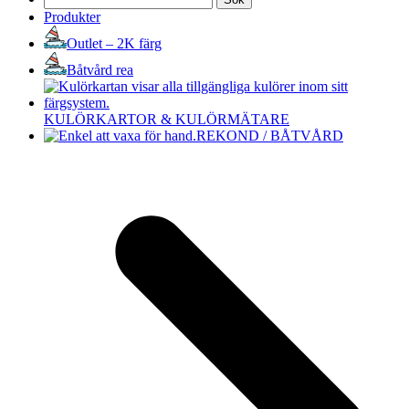
efter:
Produkter
Outlet – 2K färg
Båtvård rea
KULÖRKARTOR & KULÖRMÄTARE
REKOND / BÅTVÅRD