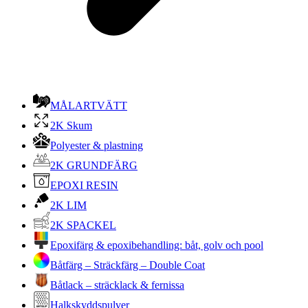
MÅLARTVÄTT
2K Skum
Polyester & plastning
2K GRUNDFÄRG
EPOXI RESIN
2K LIM
2K SPACKEL
Epoxifärg & epoxibehandling: båt, golv och pool
Båtfärg – Sträckfärg – Double Coat
Båtlack – sträcklack & fernissa
Halkskyddspulver