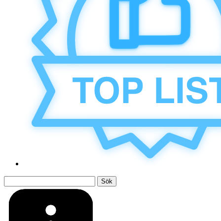
Sök
efter: