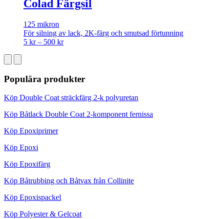
Colad Färgsil
125 mikron
För silning av lack, 2K-färg och smutsad förtunning
Price
5
kr
–
500
kr
range:
5 kr
through
500 kr
Populära produkter
Köp Double Coat sträckfärg 2-k polyuretan
Köp Båtlack Double Coat 2-komponent fernissa
Köp Epoxiprimer
Köp Epoxi
Köp Epoxifärg
Köp Båtrubbing och Båtvax från Collinite
Köp Epoxispackel
Köp Polyester & Gelcoat