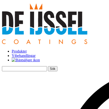
Produkter
Ytbehandlingar
Sök
efter: