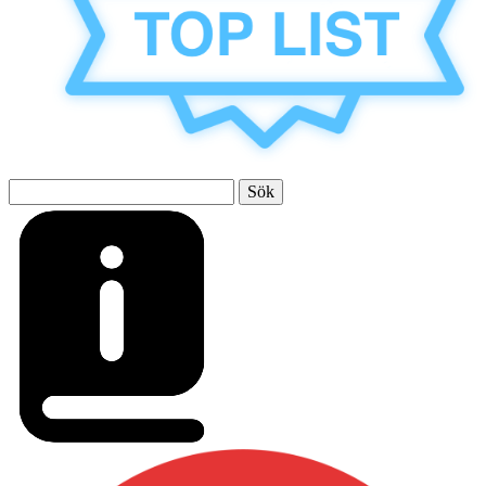
Sök
efter: