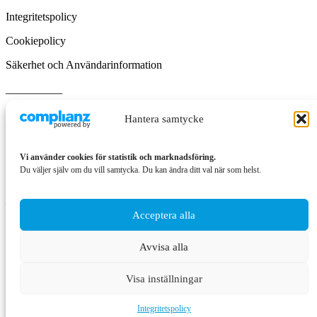
Integritetspolicy
Cookiepolicy
Säkerhet och Användarinformation
__________
EMAIL
Hantera samtycke
info@de-ijssel-coatings.se
info@hedbergsindustri.se
Vi använder cookies för statistik och marknadsföring.
BESÖK
Du väljer själv om du vill samtycka. Du kan ändra ditt val när som helst.
Boka alltid tid innan besök
__________
Acceptera alla
Organisationsnummer: 556909-9541
Avvisa alla
Bankgiro 392-5401
Swish 123 417 17 73
Visa inställningar
Integritetspolicy