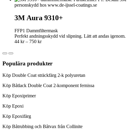
3M Aura 9310+
FFP1 Dammfiltermask
Perfekt andningsskydd vid slipning. Lätt att andas igenom.
Price
44
kr
–
750
kr
range:
44 kr
through
Populära produkter
750 kr
Köp Double Coat sträckfärg 2-k polyuretan
Köp Båtlack Double Coat 2-komponent fernissa
Köp Epoxiprimer
Köp Epoxi
Köp Epoxifärg
Köp Båtrubbing och Båtvax från Collinite