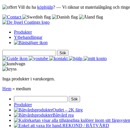
Vill du ha
köphjälp
? — Vi räknar ut materialåtgång och ringer
Produkter
Ytbehandlingar
Sök
efter:
Inga produkter i varukorgen.
Hem
»
medium
Sök
efter:
Produkter
Outlet – 2K färg
Båtvård rea
REKOND / BÅTVÅRD