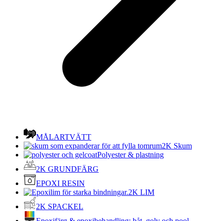
MÅLARTVÄTT
2K Skum
Polyester & plastning
2K GRUNDFÄRG
EPOXI RESIN
2K LIM
2K SPACKEL
Epoxifärg & epoxibehandling: båt, golv och pool