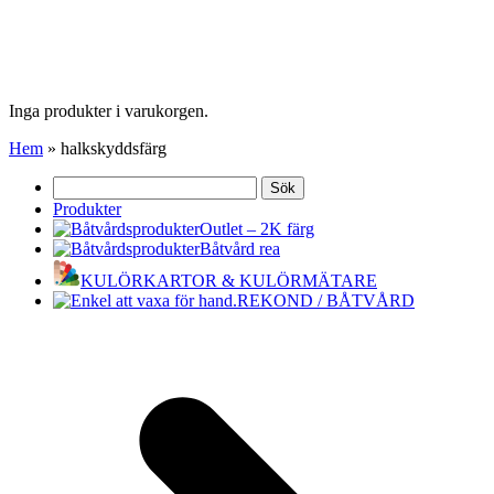
Inga produkter i varukorgen.
Hem
»
halkskyddsfärg
Sök
efter:
Produkter
Outlet – 2K färg
Båtvård rea
KULÖRKARTOR & KULÖRMÄTARE
REKOND / BÅTVÅRD