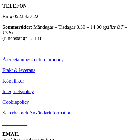
TELEFON
Ring 0523 327 22
Sommartider:
Måndagar – Tisdagar 8.30 – 14.30 (
gäller 8/7 –
17/8
)
(lunchstängt 12-13)
__________
Återbetalnings- och returpolicy
Frakt & leverans
Köpvillkor
Integritetspolicy
Cookiepolicy
Säkerhet och Användarinformation
__________
EMAIL
info@de-ijssel-coatings.se