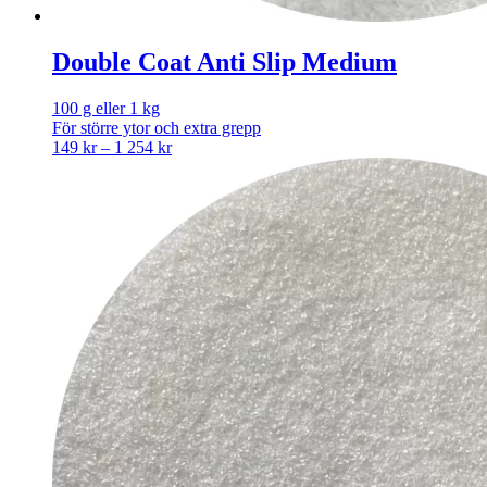
Double Coat Anti Slip Medium
100 g eller 1 kg
För större ytor och extra grepp
Price
149
kr
–
1 254
kr
range:
149 kr
through
1
254 kr