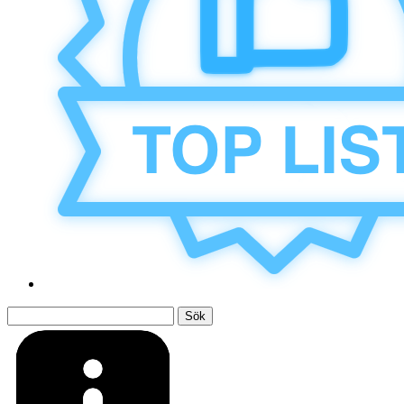
Sök
efter: