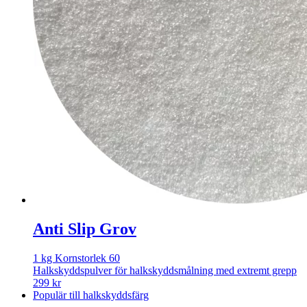
Anti Slip Grov
1 kg Kornstorlek 60
Halkskyddspulver för halkskyddsmålning med extremt grepp
299
kr
Populär till halkskyddsfärg