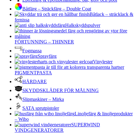
Båtfärg – Sträckfärg – Double Coat
Båtlack – sträcklack &
fernissa
Halkskyddspulver
FÖRTUNNING – THINNER
Fogmassa
Sprayfärg
Vinylester
PIGMENTPASTA
HÄRDARE
SKYDDSKLÄDER FÖR MÅLNING
Slipmaskiner – Mirka
SATA sprutpistoler
Linoljefärg & linoljeprodukter
– Wibo
SUPERWIND
VINDGENERATORER