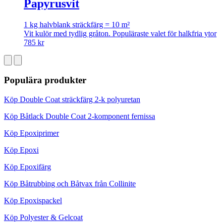
Papyrusvit
1 kg halvblank sträckfärg = 10 m²
Vit kulör med tydlig gråton. Populäraste valet för halkfria ytor
785
kr
Populära produkter
Köp Double Coat sträckfärg 2-k polyuretan
Köp Båtlack Double Coat 2-komponent fernissa
Köp Epoxiprimer
Köp Epoxi
Köp Epoxifärg
Köp Båtrubbing och Båtvax från Collinite
Köp Epoxispackel
Köp Polyester & Gelcoat