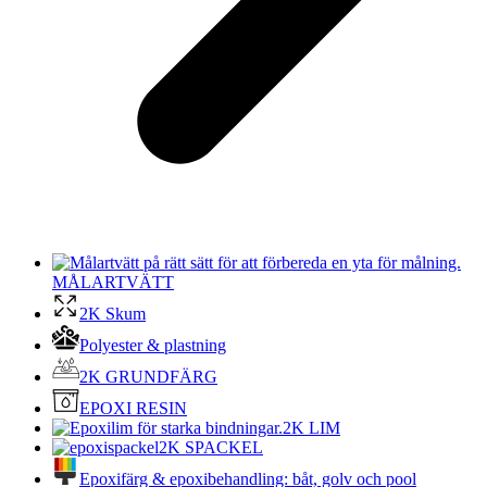
MÅLARTVÄTT
2K Skum
Polyester & plastning
2K GRUNDFÄRG
EPOXI RESIN
2K LIM
2K SPACKEL
Epoxifärg & epoxibehandling: båt, golv och pool