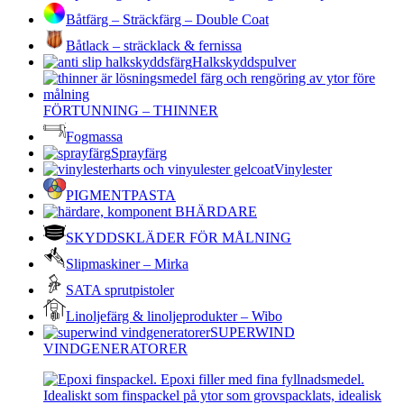
Båtfärg – Sträckfärg – Double Coat
Båtlack – sträcklack & fernissa
Halkskyddspulver
FÖRTUNNING – THINNER
Fogmassa
Sprayfärg
Vinylester
PIGMENTPASTA
HÄRDARE
SKYDDSKLÄDER FÖR MÅLNING
Slipmaskiner – Mirka
SATA sprutpistoler
Linoljefärg & linoljeprodukter – Wibo
SUPERWIND
VINDGENERATORER