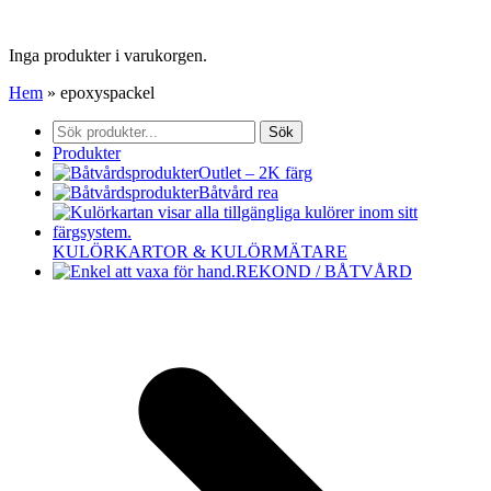
Inga produkter i varukorgen.
Hem
»
epoxyspackel
Sök
efter:
Produkter
Outlet – 2K färg
Båtvård rea
KULÖRKARTOR & KULÖRMÄTARE
REKOND / BÅTVÅRD