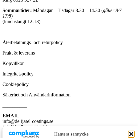
Sommartider:
Måndagar – Tisdagar 8.30 – 14.30 (
gäller 8/7 –
17/8
)
(lunchstängt 12-13)
__________
Återbetalnings- och returpolicy
Frakt & leverans
Köpvillkor
Integritetspolicy
Cookiepolicy
Säkerhet och Användarinformation
__________
EMAIL
info@de-ijssel-coatings.se
info@hedbergsindustri.se
Hantera samtycke
BESÖK