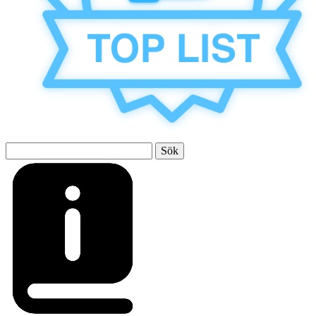
Sök
efter: