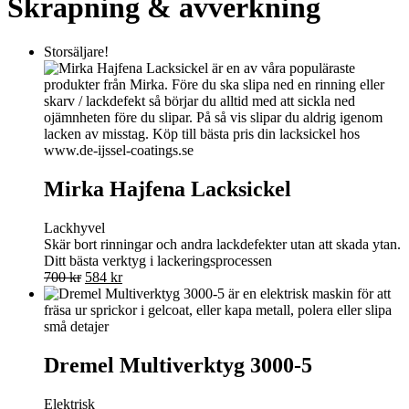
Skrapning & avverkning
Storsäljare!
Mirka Hajfena Lacksickel
Lackhyvel
Skär bort rinningar och andra lackdefekter utan att skada ytan.
Ditt bästa verktyg i lackeringsprocessen
Det
Det
700
kr
584
kr
ursprungliga
nuvarande
priset
priset
var:
är:
700 kr.
584 kr.
Dremel Multiverktyg 3000-5
Elektrisk