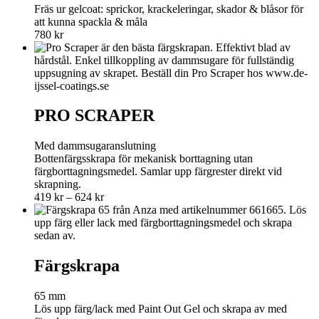
Fräs ur gelcoat: sprickor, krackeleringar, skador & blåsor för
att kunna spackla & måla
780
kr
PRO SCRAPER
Med dammsugaranslutning
Bottenfärgsskrapa för mekanisk borttagning utan
färgborttagningsmedel. Samlar upp färgrester direkt vid
skrapning.
Price
419
kr
–
624
kr
range:
419 kr
through
624 kr
Färgskrapa
65 mm
Lös upp färg/lack med Paint Out Gel och skrapa av med