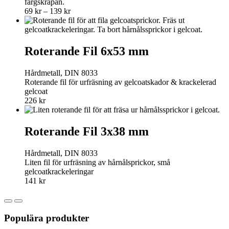
färgskrapan.
Price
69
kr
–
139
kr
range:
69 kr
through
139 kr
Roterande Fil 6x53 mm
Hårdmetall, DIN 8033
Roterande fil för urfräsning av gelcoatskador & krackelerad
gelcoat
226
kr
Roterande Fil 3x38 mm
Hårdmetall, DIN 8033
Liten fil för urfräsning av hårnålsprickor, små
gelcoatkrackeleringar
141
kr
Populära produkter