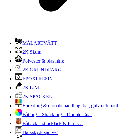
MÅLARTVÄTT
2K Skum
Polyester & plastning
2K GRUNDFÄRG
EPOXI RESIN
2K LIM
2K SPACKEL
Epoxifärg & epoxibehandling: båt, golv och pool
Båtfärg – Sträckfärg – Double Coat
Båtlack – sträcklack & fernissa
Halkskyddspulver