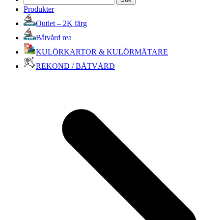
efter:
Produkter
Outlet – 2K färg
Båtvård rea
KULÖRKARTOR & KULÖRMÄTARE
REKOND / BÅTVÅRD