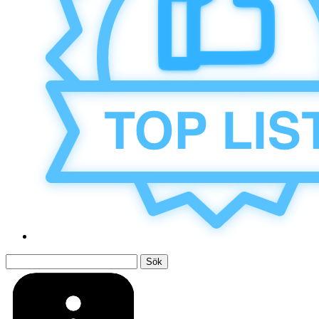
Sök
efter: