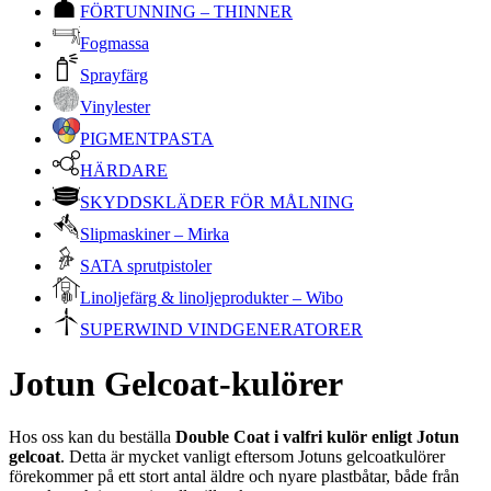
FÖRTUNNING – THINNER
Fogmassa
Sprayfärg
Vinylester
PIGMENTPASTA
HÄRDARE
SKYDDSKLÄDER FÖR MÅLNING
Slipmaskiner – Mirka
SATA sprutpistoler
Linoljefärg & linoljeprodukter – Wibo
SUPERWIND VINDGENERATORER
Jotun Gelcoat-kulörer
Hos oss kan du beställa
Double Coat i valfri kulör enligt Jotun
gelcoat
. Detta är mycket vanligt eftersom Jotuns gelcoatkulörer
förekommer på ett stort antal äldre och nyare plastbåtar, både från