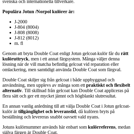
svenska och internationella tillverkare.
Populära Jotun /Norpol kulörer är:
J-2000
J-804 (8004)
J-808 (8008)
J-812 (8012)
m. fl
Genom att bryta Double Coat enligt Jotun gelcoat-kulör får du
rätt
kulöruttryck
, men i ett annat färgsystem. Många väljer denna
lösning när de vill matcha befintlig gelcoat vid reparation eller
omlackering, men samtidigt använda Double Coat som färgval.
Double Coat skiljer sig från gelcoat i både uppbyggnad och
användning, men upplevs av många som ett
praktiskt och flexibelt
alternativ
. Till skillnad från gelcoat kan Double Coat appliceras på
flera sätt och ger ett mycket jämnt och högblankt slutresultat.
En annan vanlig anledning till att välja Double Coat i Jotun gelcoat-
kulör är
tillgänglighet och leveranstid
, då kulören bryts på
beställning och levereras snabbt oavsett vald nyans.
Jotuns kulörnummer används här enbart som
kulörreferens
, medan
själva färgen är Double Coat.