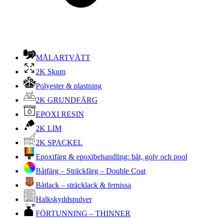
MÅLARTVÄTT
2K Skum
Polyester & plastning
2K GRUNDFÄRG
EPOXI RESIN
2K LIM
2K SPACKEL
Epoxifärg & epoxibehandling: båt, golv och pool
Båtfärg – Sträckfärg – Double Coat
Båtlack – sträcklack & fernissa
Halkskyddspulver
FÖRTUNNING – THINNER