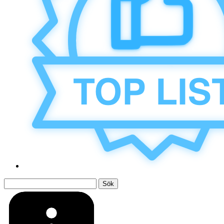
Sök
efter: