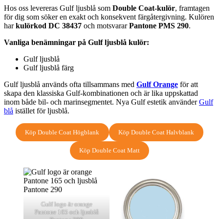
Hos oss levereras Gulf ljusblå som
Double Coat-kulör
, framtagen
för dig som söker en exakt och konsekvent färgåtergivning. Kulören
har
kulörkod DC 38437
och motsvarar
Pantone PMS 290
.
Vanliga benämningar på Gulf ljusblå kulör:
Gulf ljusblå
Gulf ljusblå färg
Gulf ljusblå används ofta tillsammans med
Gulf Orange
för att
skapa den klassiska Gulf-kombinationen och är lika uppskattad
inom både bil- och marinsegmentet. Nya Gulf estetik använder
Gulf
blå
istället för ljusblå.
Köp Double Coat Högblank
Köp Double Coat Halvblank
Köp Double Coat Matt
Gulf logo är orange
Pantone 165 och ljusblå