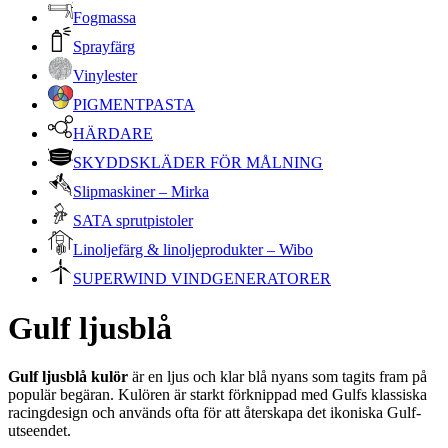
Fogmassa
Sprayfärg
Vinylester
PIGMENTPASTA
HÄRDARE
SKYDDSKLÄDER FÖR MÅLNING
Slipmaskiner – Mirka
SATA sprutpistoler
Linoljefärg & linoljeprodukter – Wibo
SUPERWIND VINDGENERATORER
Gulf ljusblå
Gulf ljusblå kulör
är en ljus och klar blå nyans som tagits fram på
populär begäran. Kulören är starkt förknippad med Gulfs klassiska
racingdesign och används ofta för att återskapa det ikoniska Gulf-
utseendet.