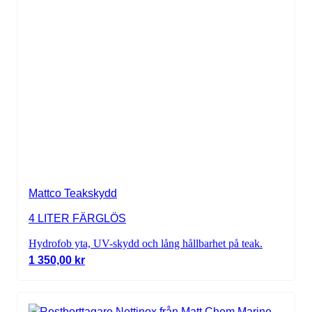
Mattco Teakskydd
4 LITER FÄRGLÖS
Hydrofob yta, UV-skydd och lång hållbarhet på teak.
1 350,00
kr