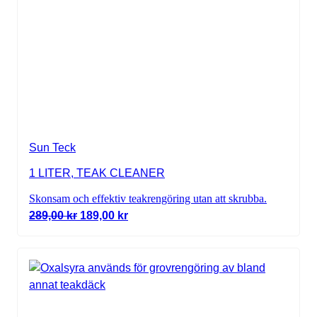
Sun Teck
1 LITER, TEAK CLEANER
Skonsam och effektiv teakrengöring utan att skrubba.
Det ursprungliga priset var: 289,00 kr.
Det nuvarande priset är: 189,00 kr.
289,00
kr
189,00
kr