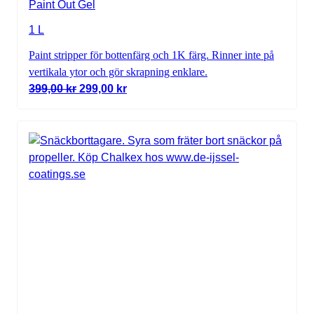
Paint Out Gel
1 L
Paint stripper för bottenfärg och 1K färg. Rinner inte på
vertikala ytor och gör skrapning enklare.
Det ursprungliga priset var: 399,00 kr.
Det nuvarande priset är: 299,00 kr.
399,00
kr
299,00
kr