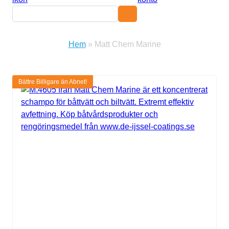
Sök efter:
Hem
»
Matt Chem Marine
Bättre Billigare än Abnet!