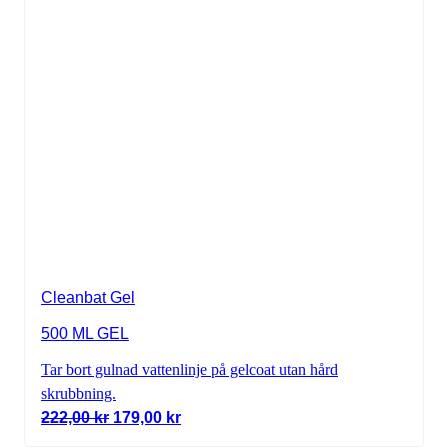
Cleanbat Gel
500 ML GEL
Tar bort gulnad vattenlinje på gelcoat utan hård
skrubbning.
Det ursprungliga priset var: 222,00 kr.
Det nuvarande priset är: 179,00 kr.
222,00
kr
179,00
kr