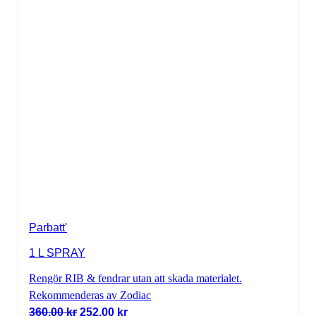
Parbatt'
1 L SPRAY
Rengör RIB & fendrar utan att skada materialet.
Rekommenderas av Zodiac
Det ursprungliga priset var: 360,00 kr.
Det nuvarande priset är: 252,00 kr.
360,00
kr
252,00
kr