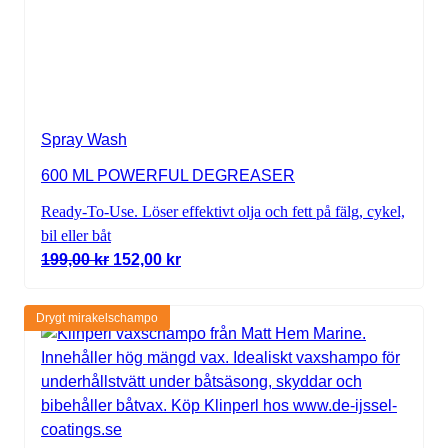
Spray Wash
600 ML POWERFUL DEGREASER
Ready-To-Use. Löser effektivt olja och fett på fälg, cykel,
bil eller båt
Det ursprungliga priset var: 199,00 kr.
Det nuvarande priset är: 152,00 kr.
199,00
kr
152,00
kr
Drygt mirakelschampo