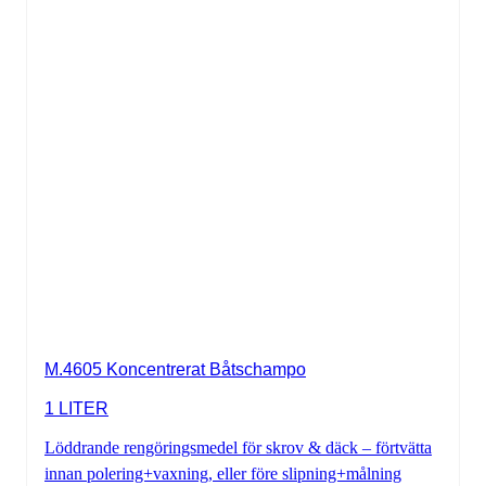
M.4605 Koncentrerat Båtschampo
1 LITER
Löddrande rengöringsmedel för skrov & däck – förtvätta
innan polering+vaxning, eller före slipning+målning