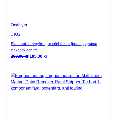
Oxalsyra
1 KG
Ekonomiskt rengöringsmedel för att ljusa upp grånat
teakdäck och trä.
Det ursprungliga priset var: 268,00 kr.
Det nuvarande priset är: 185,00 kr.
268,00
kr
185,00
kr