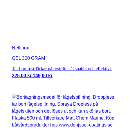
Nettinox
GEL 300 GRAM
Tar bort rostfläckar på rostfritt stål snabbt och effektivt.
Det ursprungliga priset var: 225,00 kr.
Det nuvarande priset är: 149,00 kr.
225,00
kr
149,00
kr