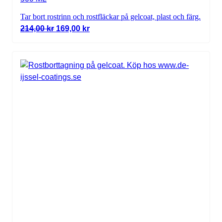
Tar bort rostrinn och rostfläckar på gelcoat, plast och färg.
Det ursprungliga priset var: 214,00 kr.
Det nuvarande priset är: 169,00 kr.
214,00
kr
169,00
kr