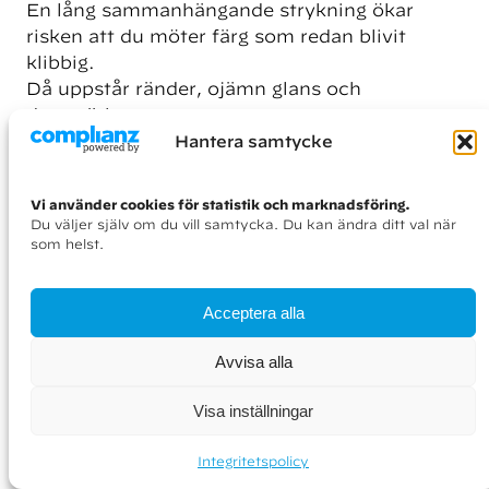
En lång sammanhängande strykning ökar
risken att du möter färg som redan blivit
klibbig.
Då uppstår ränder, ojämn glans och
dragmärken.
Hantera samtycke
En kortare arbetssträcka ger högre precision
och bättre flyt.
Vi använder cookies för statistik och marknadsföring.
Du väljer själv om du vill samtycka. Du kan ändra ditt val när
som helst.
Acceptera alla
Själva stryktekniken
Avvisa alla
När riktning och arbetsyta är bestämd:
Visa inställningar
Arbeta endast med
1–2 penselbredder i
taget
, alltså smala partier
Integritetspolicy
Lägg ut färgen
vertikalt över detta lilla