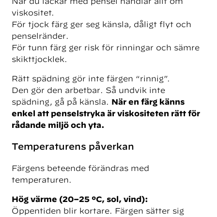
När du lackar med pensel handlar allt om
viskositet.
För tjock färg ger seg känsla, dåligt flyt och
penselränder.
För tunn färg ger risk för rinningar och sämre
skikttjocklek.
Rätt spädning gör inte färgen “rinnig”.
Den gör den arbetbar. Så undvik inte
spädning, gå på känsla.
När en färg känns
enkel att penselstryka är viskositeten rätt för
rådande miljö och yta.
Temperaturens påverkan
Färgens beteende förändras med
temperaturen.
Hög värme (20–25 °C, sol, vind):
Öppentiden blir kortare. Färgen sätter sig