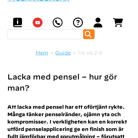
Sök efter:
Hem
»
Guide
»
1-k vs 2-k
Lacka med pensel – hur gör
man?
Att lacka med pensel har ett oförtjänt rykte.
Många tänker penselränder, ojämn yta och
kompromisser. I verkligheten kan en korrekt
utförd penselapplicering ge en finish som är
fullt jämförbar med sprutmålning – förutsatt